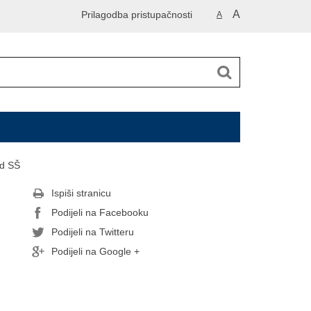
A
Prilagodba pristupačnosti
A
ed SŠ
Ispiši stranicu
Podijeli na Facebooku
Podijeli na Twitteru
Podijeli na Google +