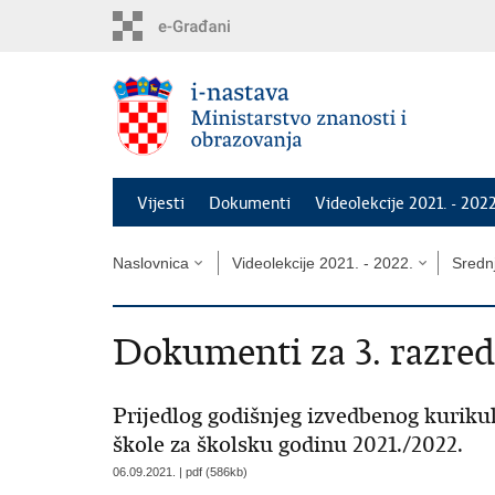
Preskoči
na
glavni
sadržaj
Vijesti
Dokumenti
Videolekcije 2021. - 2022
Naslovnica
Videolekcije 2021. - 2022.
Srednj
Dokumenti za 3. razred
Prijedlog godišnjeg izvedbenog kurikul
škole za školsku godinu 2021./2022.
06.09.2021. | pdf (586kb)