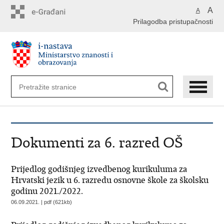
Preskoči
A
A
na
Prilagodba pristupačnosti
glavni
sadržaj
Dokumenti za 6. razred OŠ
Prijedlog godišnjeg izvedbenog kurikuluma za
Hrvatski jezik u 6. razredu osnovne škole za školsku
godinu 2021./2022.
06.09.2021. | pdf (621kb)