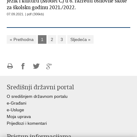
jezik i kulturu (Model C) u 6. razredu osnovne škole
za školsku godinu 2021./2022.
07.09.2021. | pdf (306kb)
« Prethodna
1
2
3
Sljedeća »
Ispiši
Podijeli
Podijeli
Podijeli
stranicu
na
na
na
Središnji državni portal
Facebooku
Twitteru
Google
+
O središnjem državnom portalu
e-Građani
e-Usluge
Moja uprava
Prijedlozi i komentari
Pristup informacijama