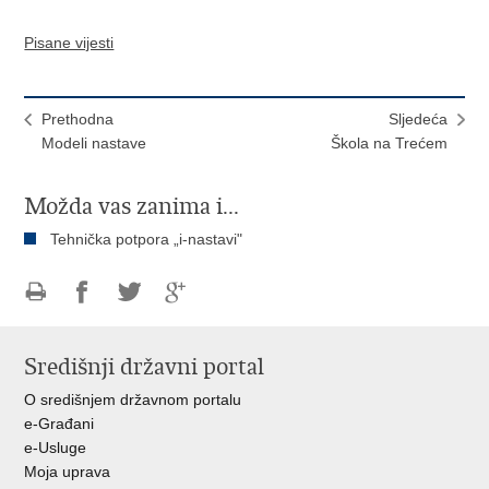
Pisane vijesti
Prethodna
Sljedeća
Modeli nastave
Škola na Trećem
Možda vas zanima i...
Tehnička potpora „i-nastavi"
Ispiši
Podijeli
Podijeli
Podijeli
stranicu
na
na
na
Središnji državni portal
Facebooku
Twitteru
Google
+
O središnjem državnom portalu
e-Građani
e-Usluge
Moja uprava