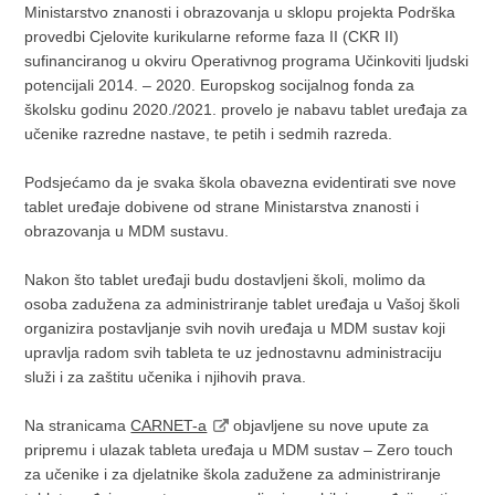
Ministarstvo znanosti i obrazovanja u sklopu projekta Podrška
provedbi Cjelovite kurikularne reforme faza II (CKR II)
sufinanciranog u okviru Operativnog programa Učinkoviti ljudski
potencijali 2014. – 2020. Europskog socijalnog fonda za
školsku godinu 2020./2021. provelo je nabavu tablet uređaja za
učenike razredne nastave, te petih i sedmih razreda.
Podsjećamo da je svaka škola obavezna evidentirati sve nove
tablet uređaje dobivene od strane Ministarstva znanosti i
obrazovanja u MDM sustavu.
Nakon što tablet uređaji budu dostavljeni školi, molimo da
osoba zadužena za administriranje tablet uređaja u Vašoj školi
organizira postavljanje svih novih uređaja u MDM sustav koji
upravlja radom svih tableta te uz jednostavnu administraciju
služi i za zaštitu učenika i njihovih prava.
Na stranicama
CARNET-a
objavljene su nove upute za
pripremu i ulazak tableta uređaja u MDM sustav – Zero touch
za učenike i za djelatnike škola zadužene za administriranje