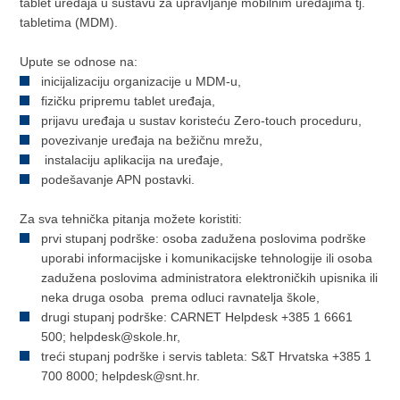
tablet uređaja u sustavu za upravljanje mobilnim uređajima tj.
tabletima (MDM).
Upute se odnose na:
inicijalizaciju organizacije u MDM-u,
fizičku pripremu tablet uređaja,
prijavu uređaja u sustav koristeću Zero-touch proceduru,
povezivanje uređaja na bežičnu mrežu,
instalaciju aplikacija na uređaje,
podešavanje APN postavki.
Za sva tehnička pitanja možete koristiti:
prvi stupanj podrške: osoba zadužena poslovima podrške
uporabi informacijske i komunikacijske tehnologije ili osoba
zadužena poslovima administratora elektroničkih upisnika ili
neka druga osoba prema odluci ravnatelja škole,
drugi stupanj podrške: CARNET Helpdesk +385 1 6661
500; helpdesk@skole.hr,
treći stupanj podrške i servis tableta: S&T Hrvatska +385 1
700 8000; helpdesk@snt.hr.