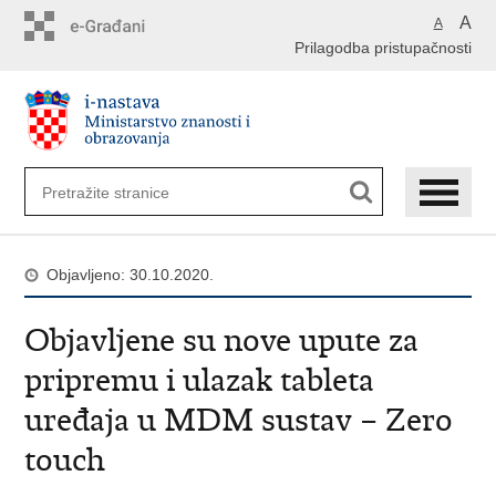
Preskoči
A
A
na
Prilagodba pristupačnosti
glavni
sadržaj
Objavljeno: 30.10.2020.
Objavljene su nove upute za
pripremu i ulazak tableta
uređaja u MDM sustav – Zero
touch