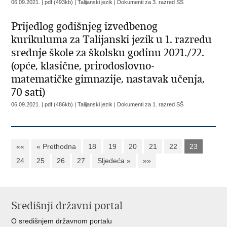
06.09.2021. | pdf (493kb) | Talijanski jezik |
Dokumenti za 3. razred SŠ
Prijedlog godišnjeg izvedbenog
kurikuluma za Talijanski jezik u 1. razredu
srednje škole za školsku godinu 2021./22.
(opće, klasične, prirodoslovno-
matematičke gimnazije, nastavak učenja,
70 sati)
06.09.2021. | pdf (486kb) | Talijanski jezik |
Dokumenti za 1. razred SŠ
««
« Prethodna
18
19
20
21
22
23
24
25
26
27
Sljedeća »
»»
Središnji državni portal
O središnjem državnom portalu