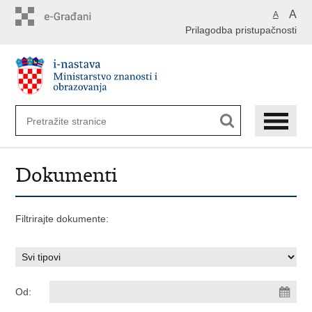
Preskoči
A
A
na
Prilagodba pristupačnosti
glavni
sadržaj
Dokumenti
Filtrirajte dokumente:
Od: