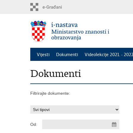
Preskoči
na
glavni
sadržaj
Vijesti
Dokumenti
Videolekcije 2021. - 2022
Dokumenti
Filtrirajte dokumente:
Od: