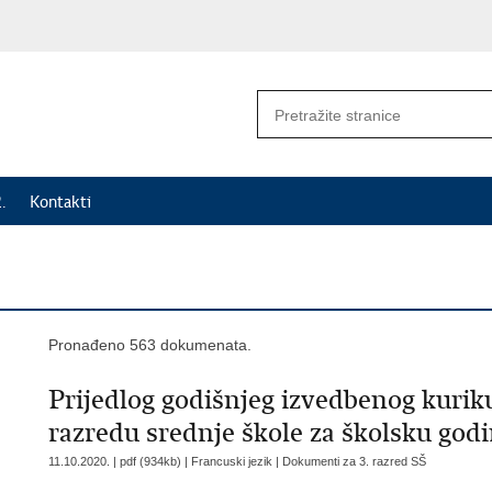
.
Kontakti
Pronađeno 563 dokumenata.
Prijedlog godišnjeg izvedbenog kuriku
razredu srednje škole za školsku god
11.10.2020. | pdf (934kb) | Francuski jezik |
Dokumenti za 3. razred SŠ