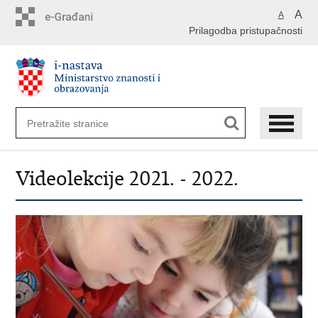
Preskoči
A
A
na
Prilagodba pristupačnosti
glavni
sadržaj
Videolekcije 2021. - 2022.