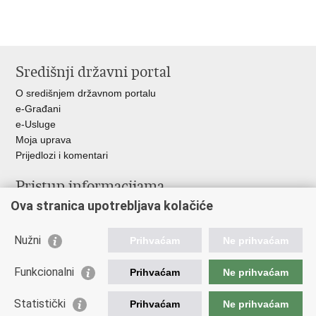
Središnji državni portal
O središnjem državnom portalu
e-Građani
e-Usluge
Moja uprava
Prijedlozi i komentari
Pristup informacijama
Ova stranica upotrebljava kolačiće
Ministarstvo znanosti i obrazovanja
Pristup informacijama
Portal otvorenih podataka RH
Nužni
Prihvaćam
Ne prihvaćam
Dokumenti, zakonski i podzakonski akti
Funkcionalni
Prihvaćam
Ne prihvaćam
Korisne poveznice
Statistički
Prihvaćam
Ne prihvaćam
Agencija za odgoj i obrazovanje