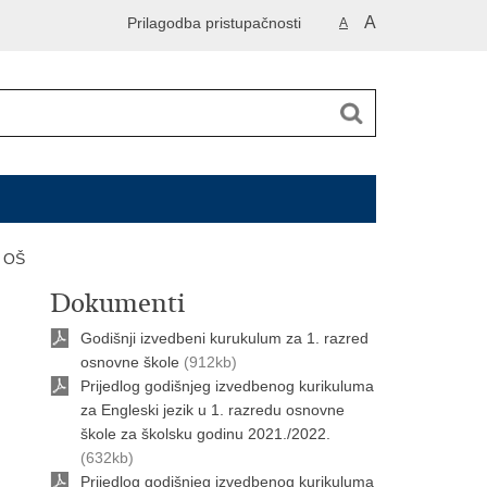
A
Prilagodba pristupačnosti
A
d OŠ
Dokumenti
Godišnji izvedbeni kurukulum za 1. razred
osnovne škole
(912kb)
Prijedlog godišnjeg izvedbenog kurikuluma
za Engleski jezik u 1. razredu osnovne
škole za školsku godinu 2021./2022.
(632kb)
Prijedlog godišnjeg izvedbenog kurikuluma