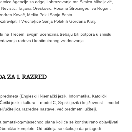
avjetnica Agencije za odgoj i obrazovanje mr. Šimica Mihaljević,
 Nevistić, Tatjana Orešković, Rosana Štrocinger, Iva Rogan,
Andrea Kovač, Melita Pek i Sanja Basta.
ravljati TV-učiteljice Sanja Polak ili Gordana Kralj.
Školu na Trećem, svojim učenicima trebaju biti potpora u smislu
ledavanja radova i kontinuiranog vrednovanja.
A ZA 1. RAZRED
predmeta (Engleski i Njemački jezik, Informatika, Katolički
eški jezik i kultura – model C, Srpski jezik i književnost – model
elj/učiteljica razredne nastave, već predmetni učitelji.
a tematskog/mjesečnog plana koji će se kontinuirano objavljivati
beničke komplete. Od učitelja se očekuje da prilagodi