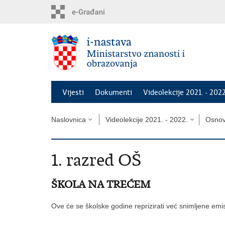
Preskoči
na
glavni
sadržaj
Vijesti
Dokumenti
Videolekcije 2021. - 2022
Naslovnica
Videolekcije 2021. - 2022.
Osnovn
1. razred OŠ
ŠKOLA NA TREĆEM
Ove će se školske godine reprizirati već snimljene em