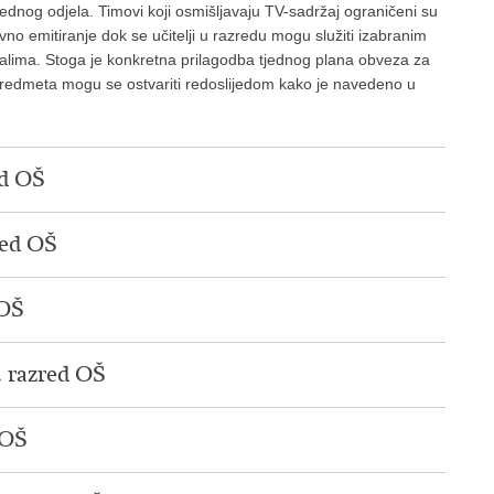
dnog odjela. Timovi koji osmišljavaju TV-sadržaj ograničeni su
vno emitiranje dok se učitelji u razredu mogu služiti izabranim
alima. Stoga je konkretna prilagodba tjednog plana obveza za
 predmeta mogu se ostvariti redoslijedom kako je navedeno u
ed OŠ
red OŠ
 OŠ
1. razred OŠ
 OŠ