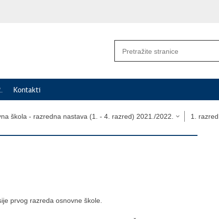
.
Kontakti
a škola - razredna nastava (1. - 4. razred) 2021./2022.
1. razre
isije prvog razreda osnovne škole.