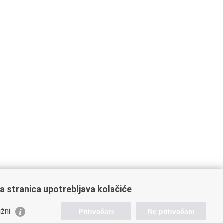
a stranica upotrebljava kolačiće
žni
Prihvaćam
Ne prihvaćam