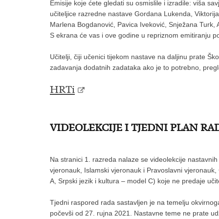
Emisije koje ćete gledati su osmislile i izradile: viša s
učiteljice razredne nastave Gordana Lukenda, Viktorija
Marlena Bogdanović, Pavica Iveković, Snježana Turk, 
S ekrana će vas i ove godine u repriznom emitiranju pozd
Učitelji, čiji učenici tijekom nastave na daljinu prate 
zadavanja dodatnih zadataka ako je to potrebno, preg
HRTi
VIDEOLEKCIJE I TJEDNI PLAN RAD
Na stranici 1. razreda nalaze se videolekcije nastavnih 
vjeronauk, Islamski vjeronauk i Pravoslavni vjeronauk, Č
A, Srpski jezik i kultura – model C) koje ne predaje učit
Tjedni raspored rada sastavljen je na temelju okvirnog
počevši od 27. rujna 2021. Nastavne teme ne prate udž