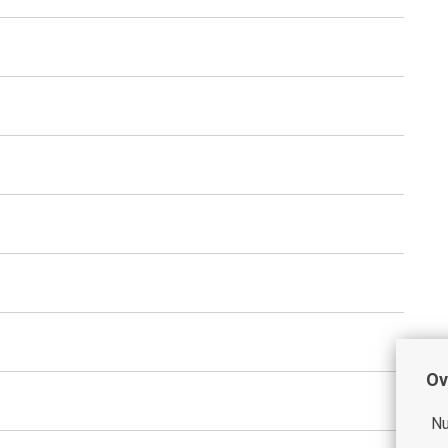
Ov
Nu